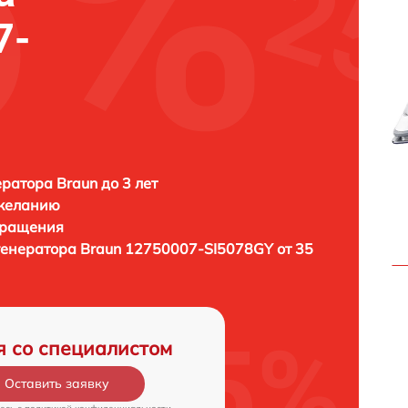
7-
ратора Braun до 3 лет
 желанию
бращения
генератора
Braun 12750007-SI5078GY от 35
я со специалистом
Оставить заявку